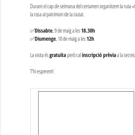
Durant el cap de setmana del certamen organitzem la ruta «
la rosa al patrimoni de la ciutat.
✅
Dissabte
, 9 de maig a les 
18.30h
✅
Diumenge
, 10 de maig a les 
12h
La visita és 
gratuïta 
però cal 
inscripció prèvia
 a la secre
T'hi esperem!