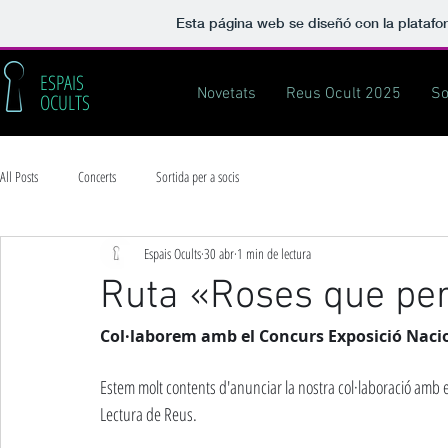
Esta página web se diseñó con la plataf
ESPAIS
Novetats
Reus Ocult 2025
So
OCULTS
All Posts
Concerts
Sortida per a socis
Espais Ocults
30 abr
1 min de lectura
Ruta «Roses que pe
Col·laborem amb el Concurs Exposició Naci
Estem molt contents d'anunciar la nostra col·laboració amb e
Lectura de Reus.