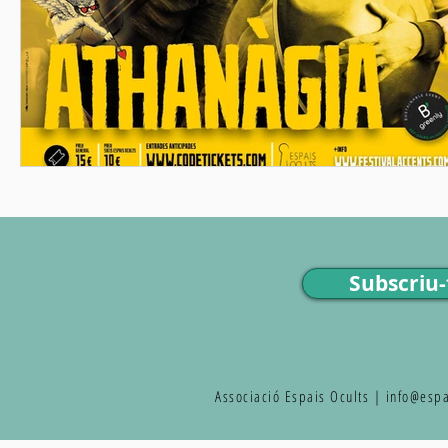
Subscriu-t
Associació Espais Ocults |
info@espa