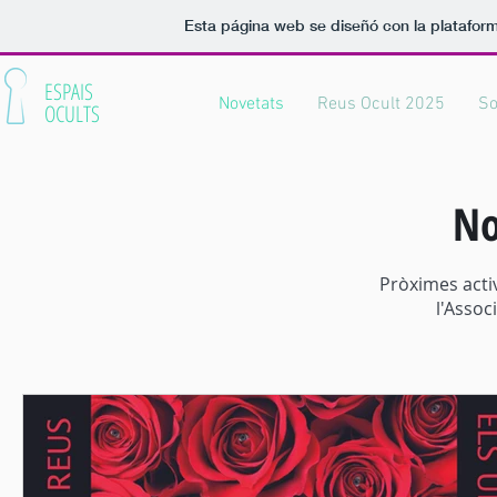
Esta página web se diseñó con la platafor
ESPAIS
Novetats
Reus Ocult 2025
So
OCULTS
No
Pròximes activ
l'Assoc